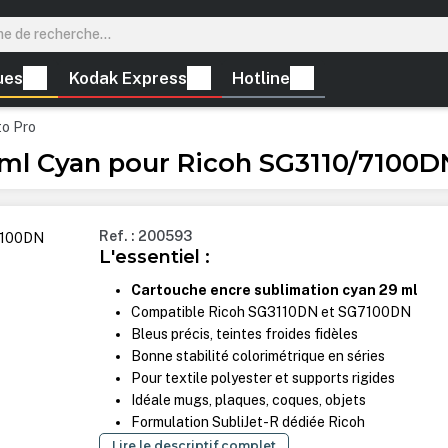
ues
Kodak Express
Hotline
to Pro
 ml Cyan pour Ricoh SG3110/7100D
Ref. : 200593
L'essentiel :
Cartouche encre sublimation cyan 29 ml
Compatible Ricoh SG3110DN et SG7100DN
Bleus précis, teintes froides fidèles
Bonne stabilité colorimétrique en séries
Pour textile polyester et supports rigides
Idéale mugs, plaques, coques, objets
Formulation SubliJet-R dédiée Ricoh
Lire le descriptif complet