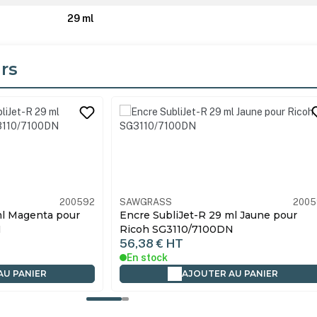
29 ml
rs
its
200591
SAWGRASS
2005
ml Jaune pour
Encre SubliJet-R 42 ml Noir pour Rico
N
SG3110/7100DN
71,10 €
HT
En stock
AU PANIER
AJOUTER AU PANIER