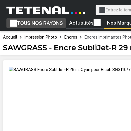
recherche
Passer à la navigation principale
Actualités
Nos Marq
TOUS NOS RAYONS
Accueil
Impression Photo
Encres
Encres Imprimantes Pho
SAWGRASS - Encre SubliJet-R 29
Ignorer la galerie d'images