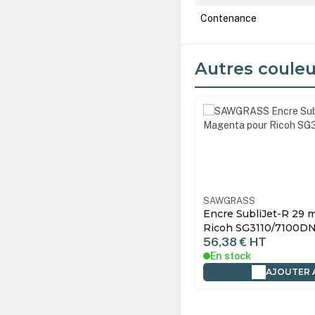
Contenance
Autres couleu
Ignorer la galerie de produ
RASS
200592
SAWGRASS
 SubliJet-R 29 ml Magenta pour
Encre SubliJet-R 29 
h SG3110/7100DN
Ricoh SG3110/7100D
8 €
HT
56,38 €
HT
tock
En stock
AJOUTER AU PANIER
AJOUTER 