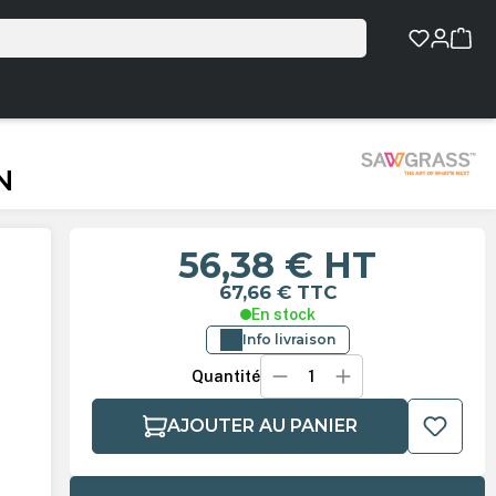
N
56,38 €
HT
67,66 €
TTC
En stock
Info livraison
Quantité
AJOUTER AU PANIER