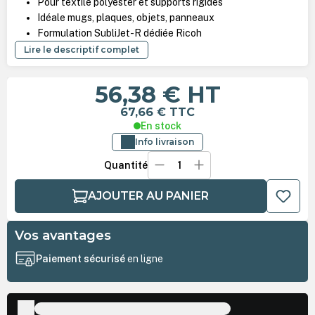
Pour textile polyester et supports rigides
Idéale mugs, plaques, objets, panneaux
Formulation SubliJet-R dédiée Ricoh
Lire le descriptif complet
56,38 €
HT
67,66 €
TTC
En stock
Info livraison
Quantité
AJOUTER AU PANIER
Vos avantages
Paiement sécurisé
en ligne