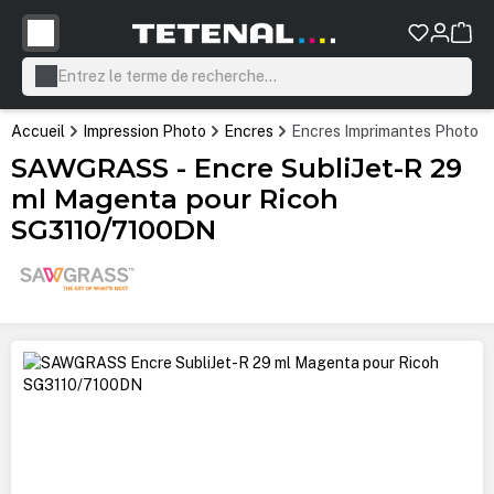
tenu principal
Accueil
Impression Photo
Encres
Encres Imprimantes Photo P
SAWGRASS - Encre SubliJet-R 29
ml Magenta pour Ricoh
SG3110/7100DN
Ignorer la galerie d'images