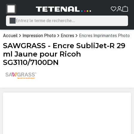
tenu principal
Accueil
Impression Photo
Encres
Encres Imprimantes Photo P
SAWGRASS - Encre SubliJet-R 29
ml Jaune pour Ricoh
SG3110/7100DN
Ignorer la galerie d'images