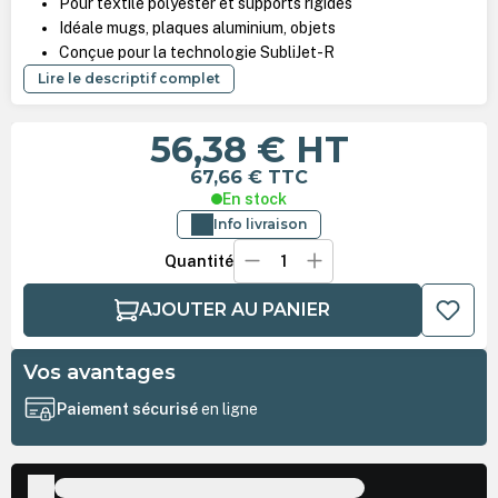
Pour textile polyester et supports rigides
Idéale mugs, plaques aluminium, objets
Conçue pour la technologie SubliJet-R
Lire le descriptif complet
56,38 €
HT
67,66 €
TTC
En stock
Info livraison
Quantité
AJOUTER AU PANIER
Vos avantages
Paiement sécurisé
en ligne