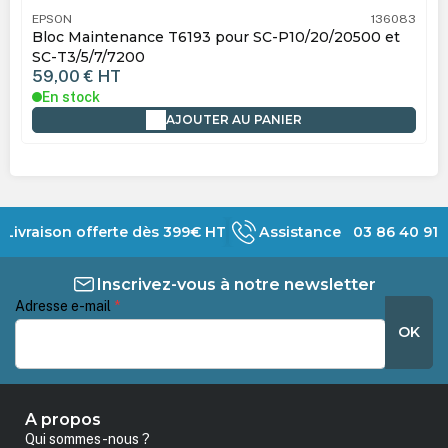
EPSON
136083
Bloc Maintenance T6193 pour SC-P10/20/20500 et
SC-T3/5/7/7200
59,00 €
HT
En stock
AJOUTER AU PANIER
Livraison offerte dès 399€ HT
Assistance 03 86 40 91 
Inscrivez-vous à notre newsletter
Adresse e-mail
*
OK
A propos
Qui sommes-nous ?