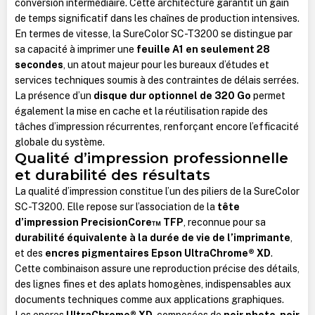
conversion intermédiaire. Cette architecture garantit un gain
de temps significatif dans les chaînes de production intensives.
En termes de vitesse, la SureColor SC-T3200 se distingue par
sa capacité à imprimer une
feuille A1 en seulement 28
secondes
, un atout majeur pour les bureaux d’études et
services techniques soumis à des contraintes de délais serrées.
La présence d’un
disque dur optionnel de 320 Go
permet
également la mise en cache et la réutilisation rapide des
tâches d’impression récurrentes, renforçant encore l’efficacité
globale du système.
Qualité d’impression professionnelle
et durabilité des résultats
La qualité d’impression constitue l’un des piliers de la SureColor
SC-T3200. Elle repose sur l’association de la
tête
d’impression PrecisionCore™ TFP
, reconnue pour sa
durabilité équivalente à la durée de vie de l’imprimante
,
et des
encres pigmentaires Epson UltraChrome® XD
.
Cette combinaison assure une reproduction précise des détails,
des lignes fines et des aplats homogènes, indispensables aux
documents techniques comme aux applications graphiques.
Les encres
UltraChrome® XD
, composées de
noir photo
,
noir