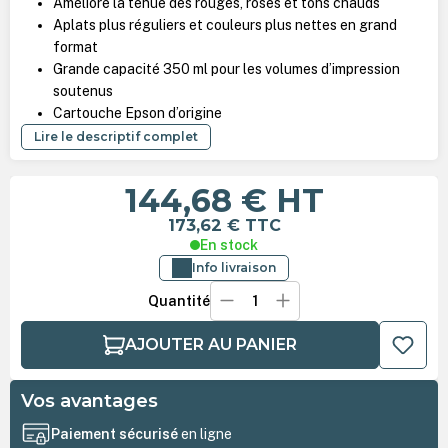
Améliore la tenue des rouges, roses et tons chauds
Aplats plus réguliers et couleurs plus nettes en grand
format
Grande capacité 350 ml pour les volumes d’impression
soutenus
Cartouche Epson d’origine
Lire le descriptif complet
144,68 €
HT
173,62 €
TTC
En stock
Info livraison
Quantité
AJOUTER AU PANIER
Vos avantages
Paiement sécurisé
en ligne