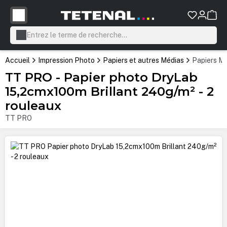
tenu principal
Accueil
Impression Photo
Papiers et autres Médias
Papiers Mi
TT PRO - Papier photo DryLab
15,2cmx100m Brillant 240g/m² - 2
rouleaux
TT PRO
Ignorer la galerie d'images