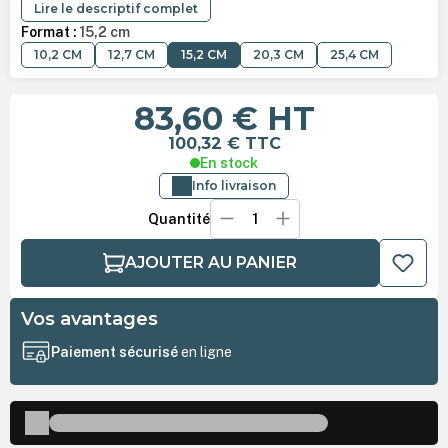
Lire le descriptif complet
Format :
15,2 cm
10,2 CM
12,7 CM
15,2 CM
20,3 CM
25,4 CM
83,60 €
HT
100,32 €
TTC
En stock
Info livraison
Quantité
AJOUTER AU PANIER
Vos avantages
Paiement sécurisé
en ligne