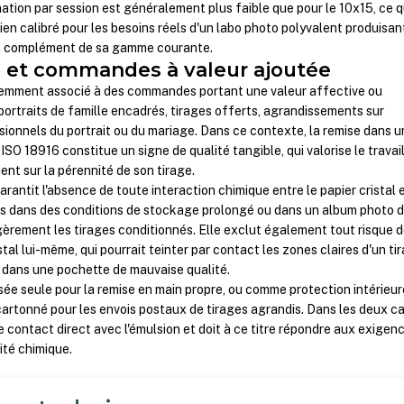
ion par session est généralement plus faible que pour le 10x15, ce q
en calibré pour les besoins réels d'un labo photo polyvalent produisan
n complément de sa gamme courante.
s et commandes à valeur ajoutée
uemment associé à des commandes portant une valeur affective ou
 portraits de famille encadrés, tirages offerts, agrandissements sur
ionnels du portrait ou du mariage. Dans ce contexte, la remise dans u
SO 18916 constitue un signe de qualité tangible, qui valorise le travai
ient sur la pérennité de son tirage.
antit l'absence de toute interaction chimique entre le papier cristal e
ris dans des conditions de stockage prolongé ou dans un album photo 
gèrement les tirages conditionnés. Elle exclut également tout risque 
tal lui-même, qui pourrait teinter par contact les zones claires d'un ti
 dans une pochette de mauvaise qualité.
isée seule pour la remise en main propre, ou comme protection intérieur
rtonné pour les envois postaux de tirages agrandis. Dans les deux ca
de contact direct avec l'émulsion et doit à ce titre répondre aux exigen
lité chimique.