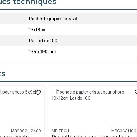
ues techniques
Pochette papier cristal
13x18cm
Par lot de 100
135 x 190 mm
ts
its
MB6062110600
PIP PRO
MB60621146
al pour photo
Pochette papier cristal pour photo