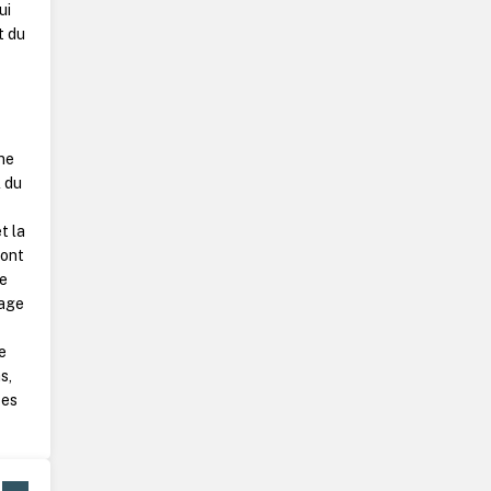
ui
t du
ne
l du
t la
dont
de
rage
e
s,
ces