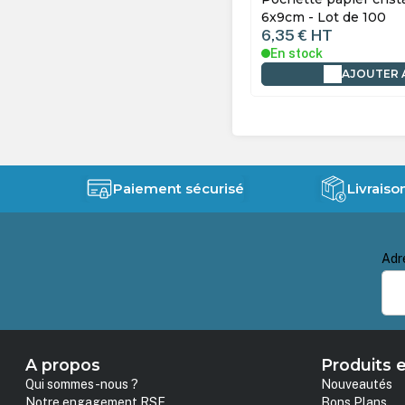
 - Lot de 100
10x12cm - Lot de 100
 €
HT
4,60 €
HT
tock
En stock
AJOUTER AU PANIER
AJOUTER 
Paiement sécurisé
Livraiso
Adr
A propos
Produits e
Qui sommes-nous ?
Nouveautés
Notre engagement RSE
Bons Plans