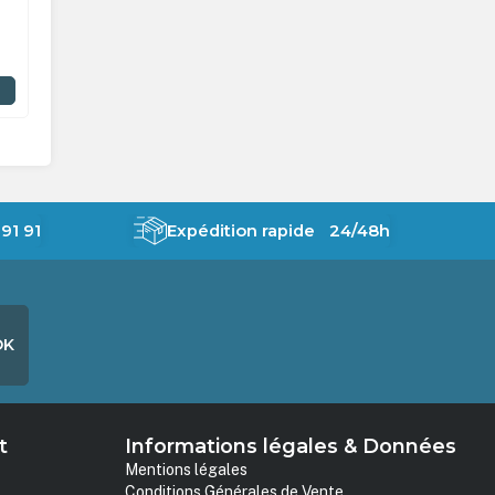
18x24cm - Lot de 100
24x30cm -
20,50 €
HT
19,90 €
Rupture fabricant
En stock
DÉTAILS
91 91
Expédition rapide 24/48h
OK
t
Informations légales & Données
Mentions légales
Conditions Générales de Vente