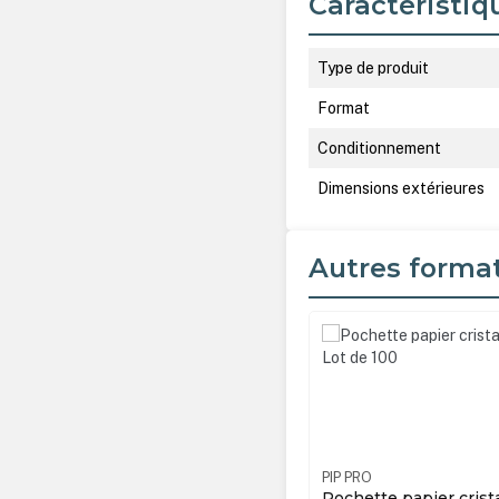
Caractéristiq
Type de produit
Format
Conditionnement
Dimensions extérieures
Autres forma
Ignorer la galerie de produ
O
MB6062112400
MB TECH
tte papier cristal pour photo
Pochette papier crist