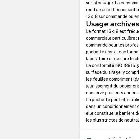
sur-stockage. La consommat
rend ce conditionnement bi
13x18 sur commande ou e
Usage archive
Le format 13x18 est fréq
commerciale particulière :
commande pour les profess
pochette cristal conforme I
laboratoire et rassure le cl
La conformité ISO 18916 gar
surface du tirage, y comp
les feuilles compriment lé
jaunissement du papier cris
conservé plusieurs années
La pochette peut être util
dans un conditionnement ca
elle constitue la barrière 
les plus strictes de neutra