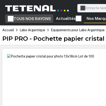
recherche
Passer à la navigation principale
Actualités
Nos Marq
TOUS NOS RAYONS
Accueil
Labo Argentique
Equipements pour Labo Argentique
PIP PRO - Pochette papier cristal
Ignorer la galerie d'images