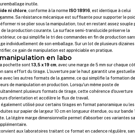
uremballage inutile.
ide ni chlore
, conforme à la norme
ISO 18916
, est identique à celui
la gamme. Sa résistance mécanique est suffisante pour supporter le poi
éformer ni se plier sous la manipulation, tout en restant assez souple 
de la production courante. La surface semi-translucide préserve la
l'extérieur, ce qui simplifie le tri des commandes en fin de production san
age individuellement de son emballage. Sur un lot de plusieurs dizaines
tifier, ce gain de manipulation est appréciable en pratique.
manipulation en labo
la pochette sont
13,5 x 19 cm
, avec une marge de 5 mm sur chaque cô
n sans effort du tirage. L'ouverture par le haut garantit une gestuelle
avec les autres formats de la gamme, ce qui simplifie la formation d
rreurs de manipulation en production. Lorsqu'un même poste de
multanément plusieurs formats de tirage, cette cohérence d'ouverture
urs d'orientation et accélère le flux de travail.
également utilisé pour certains tirages en format panoramique ou les
duites sur papier de largeur 10 cm en longueur étendue, ou sur bande 
te. La légère marge dimensionnelle permet d'absorber ces variantes s
upplémentaire.
onvient aux laboratoires traitant ce format en cadence régulière, san