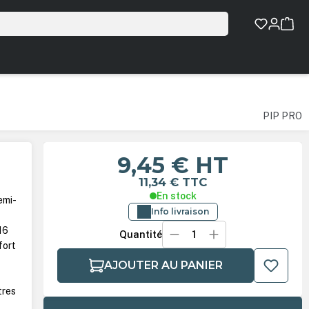
PIP PRO
9,45 €
HT
11,34 €
TTC
En stock
emi-
Info livraison
16
Quantité
fort
AJOUTER AU PANIER
tres