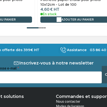
10x15cm - Lot de 100
7,19 €
HT
En stock
AU PANIER
AJOUTER AU PANIER
n offerte dès 399€ HT
Assistance 03 86 40 
Inscrivez-vous à notre newsletter
esse e-mail
*
t solutions
Commandes et suppor
Nous contacter
Modes de livraison