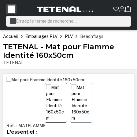
tenu principal
Accueil
Emballages PLV
PLV
Beachflags
TETENAL - Mat pour Flamme
Identité 160x50cm
TETENAL
Ignorer la galerie d'images
Ref. : MATFLAMME
L'essentiel :