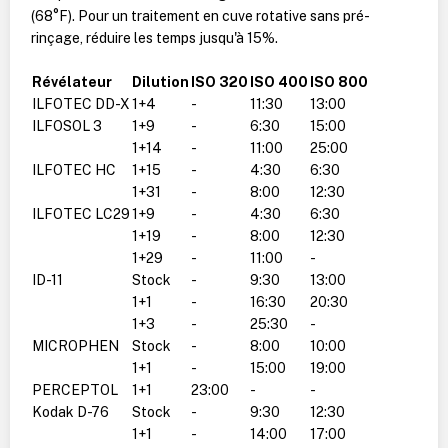
(68°F). Pour un traitement en cuve rotative sans pré-
rinçage, réduire les temps jusqu'à 15%.
Révélateur
Dilution
ISO 320
ISO 400
ISO 800
ILFOTEC DD-X
1+4
-
11:30
13:00
ILFOSOL 3
1+9
-
6:30
15:00
1+14
-
11:00
25:00
ILFOTEC HC
1+15
-
4:30
6:30
1+31
-
8:00
12:30
ILFOTEC LC29
1+9
-
4:30
6:30
1+19
-
8:00
12:30
1+29
-
11:00
-
ID-11
Stock
-
9:30
13:00
1+1
-
16:30
20:30
1+3
-
25:30
-
MICROPHEN
Stock
-
8:00
10:00
1+1
-
15:00
19:00
PERCEPTOL
1+1
23:00
-
-
Kodak D-76
Stock
-
9:30
12:30
1+1
-
14:00
17:00