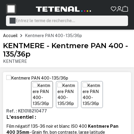
tenu principal
Accueil
Kentmere PAN 400 - 135/36p
KENTMERE - Kentmere PAN 400 -
135/36p
KENTMERE
Ignorer la galerie d'images
Ref. : KE1018210477
L'essentiel :
Film négatif 135-36 noir et blanc ISO 400
Kentmere Pan
400 35mm
- Grain fin, bon contraste, large latitude