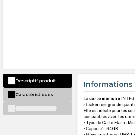
Descriptif produit
Informations 
Caractéristiques
La
carte mémoire
INTEGR
stocker une grande quantit
Elle est idéale pour les sm
compatibles avec les car
• Type de Carte Flash : Mi
• Capacité : 64GB
• Mémoire interne : UHS-I, 