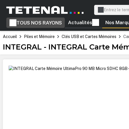
recherche
Passer à la navigation principale
Actualités
Nos Marq
TOUS NOS RAYONS
Accueil
Piles et Mémoire
Clés USB et Cartes Mémoires
Ca
INTEGRAL - INTEGRAL Carte Mémo
Ignorer la galerie d'images