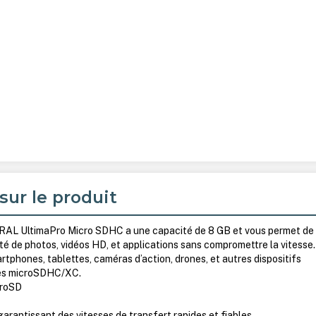
sur le produit
AL UltimaPro Micro SDHC a une capacité de 8 GB et vous permet de
é de photos, vidéos HD, et applications sans compromettre la vitesse.
artphones, tablettes, caméras d’action, drones, et autres dispositifs
tes microSDHC/XC.
croSD
garantissant des vitesses de transfert rapides et fiables.