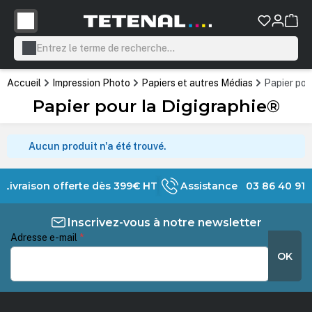
tenu principal
Accueil
Impression Photo
Papiers et autres Médias
Papier pou
Papier pour la Digigraphie®
Aucun produit n'a été trouvé.
Livraison offerte dès 399€ HT
Assistance 03 86 40 91 
Inscrivez-vous à notre newsletter
Adresse e-mail
*
OK