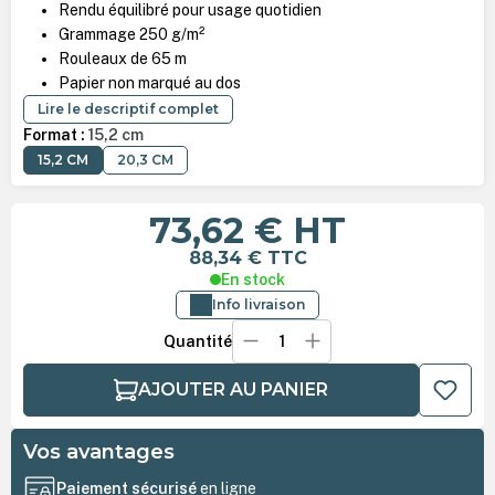
Rendu équilibré pour usage quotidien
Grammage 250 g/m²
Rouleaux de 65 m
Papier non marqué au dos
Lire le descriptif complet
Format :
15,2 cm
15,2 CM
20,3 CM
73,62 €
HT
88,34 €
TTC
En stock
Info livraison
Quantité
AJOUTER AU PANIER
Vos avantages
Paiement sécurisé
en ligne