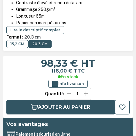
Contraste élevé et rendu éclatant
Grammage 250g/m²
Longueur 65m
Papier non marqué au dos
Lire le descriptif complet
Format :
20,3 cm
15,2 CM
20,3 CM
98,33 €
HT
118,00 €
TTC
En stock
Info livraison
Quantité
AJOUTER AU PANIER
Vos avantages
Paiement sécurisé
en ligne