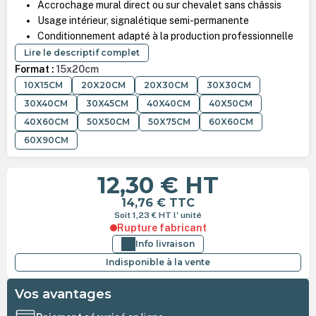
Accrochage mural direct ou sur chevalet sans châssis
Usage intérieur, signalétique semi-permanente
Conditionnement adapté à la production professionnelle
Lire le descriptif complet
Format :
15x20cm
10X15CM
20X20CM
20X30CM
30X30CM
30X40CM
30X45CM
40X40CM
40X50CM
40X60CM
50X50CM
50X75CM
60X60CM
60X90CM
12,30 €
HT
14,76 €
TTC
Soit 1,23 €
HT
l' unité
Rupture fabricant
Info livraison
Indisponible à la vente
Vos avantages