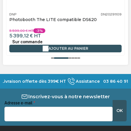
DNP
DN20291109
Photobooth The LITE compatible DS620
5 599,00 €
HT
-3%
5 399,12 €
HT
Sur commande
AJOUTER AU PANIER
Livraison offerte dès 399€ HT
Assistance 03 86 40 91 
Inscrivez-vous à notre newsletter
Adresse e-mail
*
OK