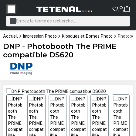
tenu principal
Accueil
Impression Photo
Kiosques et Bornes Photo
Photoboot
DNP - Photobooth The PRIME
compatible DS620
Ignorer la galerie d'images