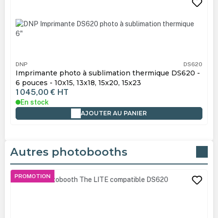
DNP
DS620
Imprimante photo à sublimation thermique DS620 -
6 pouces - 10x15, 13x18, 15x20, 15x23
1 045,00 €
HT
En stock
AJOUTER AU PANIER
Autres photobooths
Ignorer la galerie de produits
PROMOTION