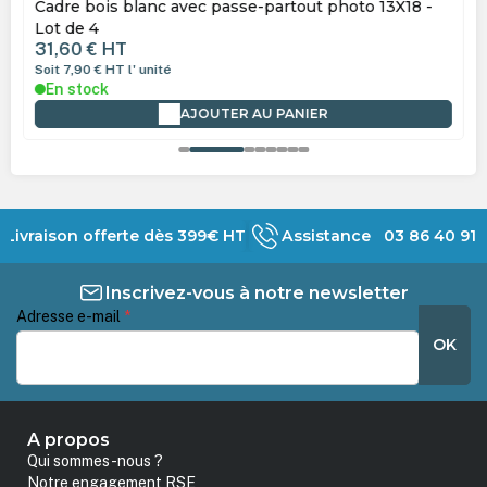
Cadre bois blanc avec passe-partout photo 13X18 -
Lot de 4
31,60 €
HT
Soit 7,90 €
HT
l' unité
En stock
AJOUTER AU PANIER
Livraison offerte dès 399€ HT
Assistance 03 86 40 91 
Inscrivez-vous à notre newsletter
Adresse e-mail
*
OK
A propos
Qui sommes-nous ?
Notre engagement RSE