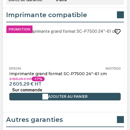
Imprimante compatible
Ignorer la galerie de produits
PROMOTION
EPSON
N137500
Imprimante grand format SC-P7500 24''-61 cm
3 155,25 €
HT
-17%
2 605,29 €
HT
Sur commande
AJOUTER AU PANIER
Autres garanties