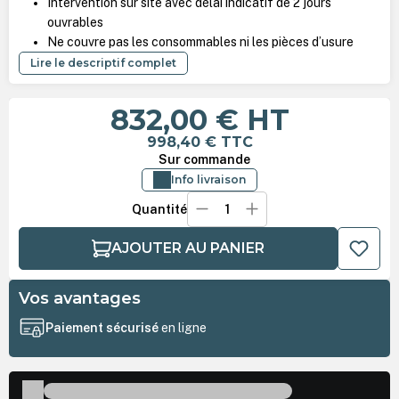
Intervention sur site avec délai indicatif de 2 jours
ouvrables
Ne couvre pas les consommables ni les pièces d’usure
Lire le descriptif complet
832,00 €
HT
998,40 €
TTC
Sur commande
Info livraison
Quantité
AJOUTER AU PANIER
Vos avantages
Paiement sécurisé
en ligne