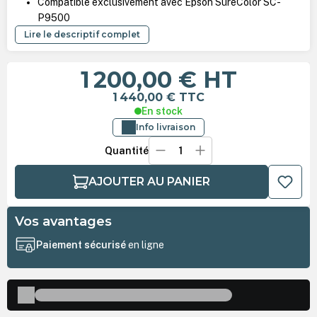
Compatible exclusivement avec Epson SureColor SC-
P9500
Lire le descriptif complet
1 200,00 €
HT
1 440,00 €
TTC
En stock
Info livraison
Quantité
AJOUTER AU PANIER
Vos avantages
Paiement sécurisé
en ligne