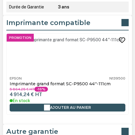
Durée de Garantie
3 ans
Imprimante compatible
Ignorer la galerie de produits
PROMOTION
EPSON
N139500
Imprimante grand format SC-P9500 44''-111cm
5 864,25 €
HT
-16%
4 914,24 €
HT
En stock
AJOUTER AU PANIER
Autre garantie