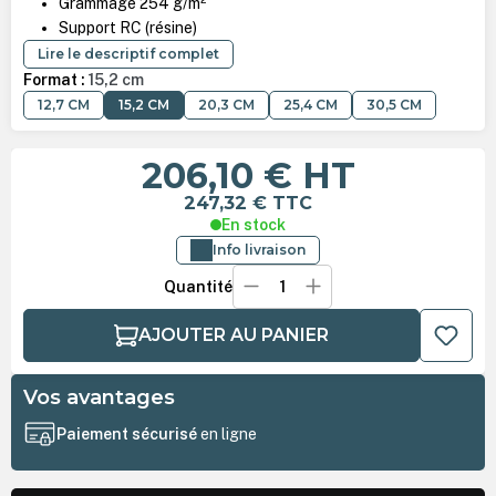
Grammage 254 g/m²
Support RC (résine)
Lire le descriptif complet
Format :
15,2 cm
12,7 CM
15,2 CM
20,3 CM
25,4 CM
30,5 CM
206,10 €
HT
247,32 €
TTC
En stock
Info livraison
Quantité
AJOUTER AU PANIER
Vos avantages
Paiement sécurisé
en ligne