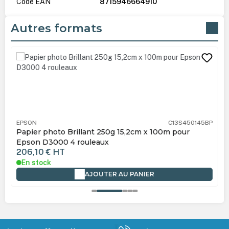
Code EAN
8715946664910
Autres formats
Ignorer la galerie de produits
EPSON
C13S450145BP
Papier photo Brillant 250g 15,2cm x 100m pour
Epson D3000 4 rouleaux
206,10 €
HT
En stock
AJOUTER AU PANIER