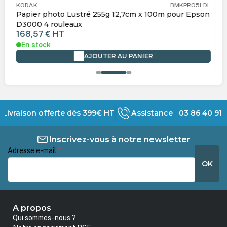
KODAK
BMKPRO5LDL
Papier photo Lustré 255g 12,7cm x 100m pour Epson
D3000 4 rouleaux
168,57 €
HT
En stock
AJOUTER AU PANIER
Livraison offerte dès 399€ HT
Assistance 03 86 40 91 
Inscrivez-vous à notre newsletter
Adresse e-mail
*
OK
A propos
Qui sommes-nous ?