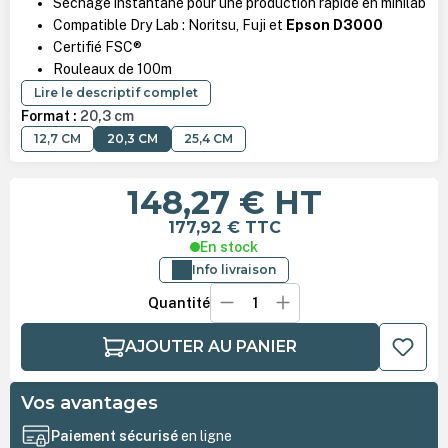
Séchage instantané pour une production rapide en minilab
Compatible Dry Lab : Noritsu, Fuji et
Epson D3000
Certifié FSC®
Rouleaux de 100m
Lire le descriptif complet
Format :
20,3 cm
12,7 CM
20,3 CM
25,4 CM
148,27 €
HT
177,92 €
TTC
En stock
Info livraison
Quantité
AJOUTER AU PANIER
Vos avantages
Paiement sécurisé
en ligne