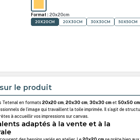
BOIS
Format :
20x20cm
20X20CM
20X30CM
30X30CM
50X50CM
sur le produit
s Tetenal en formats
20x20 cm
,
20x30 cm
,
30x30 cm
et
50x50 c
ionnels de l’image qui travaillent la toile imprimée. Il s’agit de struct
êtes à accueillir vos impressions sur canvas.
ents adaptés à la vente et à la
ale
ouvrent des besoins variés en atelier. Le
20x20 cm
se prête bien aux