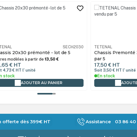
its
SECH2030
TETENAL
AC30X
té - lot de 5
Chassis Premonté 30X30cm - vendu
par 5
e
13,50 €
17,50 €
HT
Soit 3,50 €
HT
l' unité
En stock
AU PANIER
AJOUTER AU PANIER
n offerte dès 399€ HT
Assistance 03 86 40 