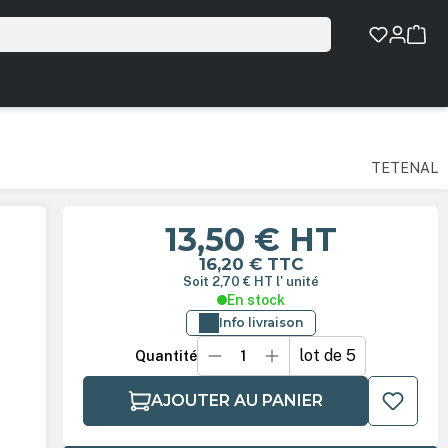
TETENAL
13,50 €
HT
16,20 €
TTC
Soit 2,70 €
HT
l' unité
En stock
Info livraison
lot de 5
Quantité
AJOUTER AU PANIER