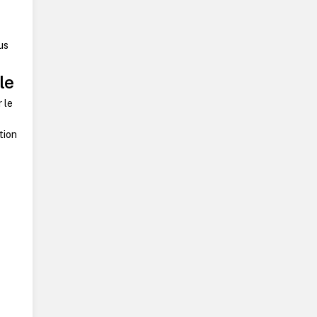
us
le
 le
tion