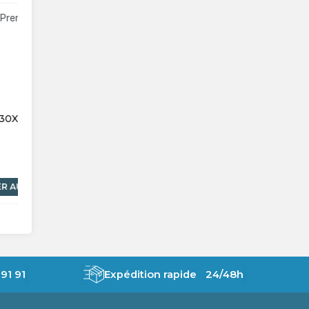
30
TETENAL
ID50X50
Chassis pour Toile 50x50 - vendu par 5
94,50 €
HT
Soit 18,90 €
HT
l' unité
En stock
AJOUTER AU PANIER
91 91
Expédition rapide 24/48h