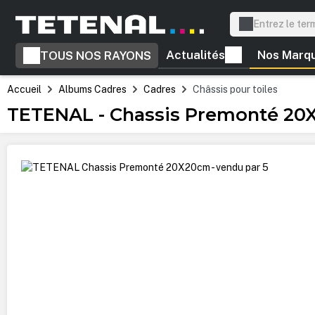
recherche
Passer à la navigation principale
Actualités
Nos Marq
TOUS NOS RAYONS
Accueil
Albums Cadres
Cadres
Châssis pour toiles
TETENAL - Chassis Premonté 20X
Ignorer la galerie d'images