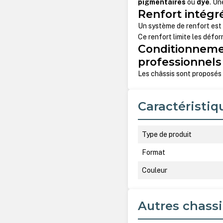
pigmentaires
ou
dye
.
Une
Renfort intégr
Un système de renfort est in
Ce renfort limite les défo
Conditionnemen
professionnels
Les châssis sont proposés
Caractéristiq
Type de produit
Format
Couleur
Autres chassi