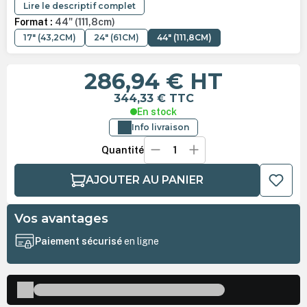
Lire le descriptif complet
Format :
44" (111,8cm)
17" (43,2CM)
24" (61CM)
44" (111,8CM)
286,94 €
HT
344,33 €
TTC
En stock
Info livraison
Quantité
AJOUTER AU PANIER
Vos avantages
Paiement sécurisé
en ligne