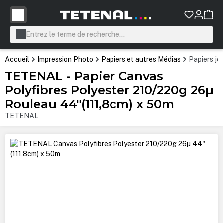
tenu principal
Accueil
Impression Photo
Papiers et autres Médias
Papiers je
TETENAL - Papier Canvas
Polyfibres Polyester 210/220g 26µ
Rouleau 44"(111,8cm) x 50m
TETENAL
Ignorer la galerie d'images