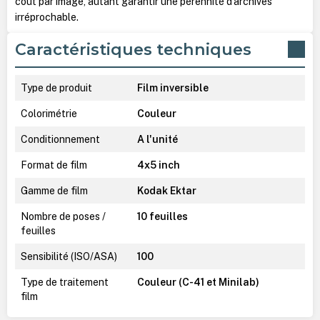
coût par image, autant garantir une pérennité d’archives
irréprochable.
Caractéristiques techniques
Type de produit
Film inversible
Colorimétrie
Couleur
Conditionnement
A l'unité
Format de film
4x5 inch
Gamme de film
Kodak Ektar
Nombre de poses /
10 feuilles
feuilles
Sensibilité (ISO/ASA)
100
Type de traitement
Couleur (C-41 et Minilab)
film