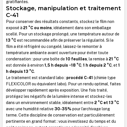
gratifiantes.
Stockage, manipulation et traitement
C-41
Pour conserver des résultats constants, stockez le film non
exposé à
21 °C ou moins
, idéalement dans son emballage
scellé. Pour un stockage prolongé, une température autour de
13 °C
est recommandée afin de préserver la régularité. Si le
film a été réfrigéré ou congelé, laissez-le remonter à
température ambiante avant ouverture pour éviter toute
condensation : pour une boîte de
10 feuilles
, la remise à
21 °C
est donnée à environ
1,5 h depuis −18 °C
,
1 h depuis 2 °C
, et
1
h depuis 13 °C
.
Le traitement est standard labo :
procédé C-41
(chimie type
FLEXICOLOR ou équivalent labo). Pour un rendu optimal, faites
développer rapidement après exposition. Une fois traité,
protégez les négatifs de la lumière intense et stockez-les
dans un environnement stable, idéalement entre
2 °C et 13 °C
avec une humidité relative
30-35%
pour l’archivage long
terme. Cette discipline de conservation est particulièrement
pertinente en grand format : vous investissez du temps et du