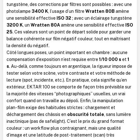
tungstène, des corrections par filtres sont possibles : avec une
photolampe
3400 K
, l’usage d’un filtre
Wratten 80B
amène
une sensibilité effective
ISO 32
; avec un éclairage tungstène
3200 K
, un
Wratten 80A
amène une sensibilité effective
ISO
25
. Ces valeurs sont un point de départ solide pour garder une
balance cohérente sur film négatif couleur, tout en maîtrisant
la densité du négatif.
Côté longues poses, un point important en chambre : aucune
compensation d’exposition n’est requise entre
1/10 000 s
et
1
s
. Au-delà, comme toujours en argentique, la rigueur impose de
tester selon votre scène, votre contraste et votre méthode de
lecture (spot, incidente, etc.). En pratique, cela signifie qu’en
extérieur, EKTAR 100 se comporte de façon très prévisible sur
la majorité des vitesses “photographiques” usuelles, un vrai
confort quand on travaille au dépoli. Enfin, la manipulation
plan-film exige des habitudes strictes : chargement et
déchargement des châssis en
obscurité totale
, sans lumière
inactinique (pas de safelight). C’est le prix du grand format
couleur : un workflow plus contraignant, mais une qualité
d’image et une latitude de post-traitement (scan) très