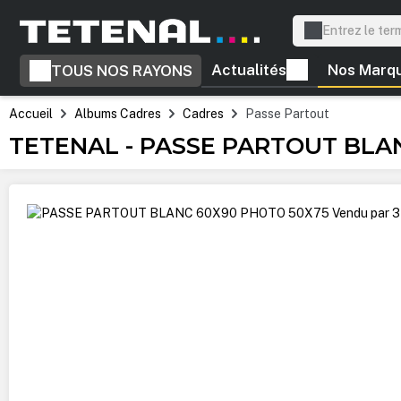
recherche
Passer à la navigation principale
Actualités
Nos Marq
TOUS NOS RAYONS
Accueil
Albums Cadres
Cadres
Passe Partout
TETENAL - PASSE PARTOUT BLAN
Ignorer la galerie d'images