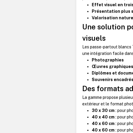
Effet visuel en tro
Présentation plus 
Valorisation nature
Une solution p
visuels
Les passe-partout blancs
une intégration facile dan
Photographies
Œuvres graphique
Diplômes et docum
Souvenirs encadré
Des formats a
La gamme propose plusieur
extérieur et le format phot
30 x 30 cm
: pour ph
40 x 40 cm
: pour ph
40 x 60 cm
: pour ph
40 x 60 cm
: pour ph