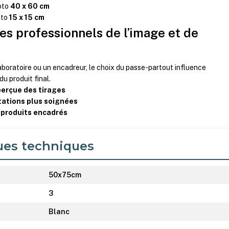
oto
40 x 60 cm
oto
15 x 15 cm
les professionnels de l’image et de
boratoire ou un encadreur, le choix du passe-partout influence
u produit final.
perçue des tirages
ations plus soignées
e produits encadrés
ues techniques
50x75cm
3
Blanc