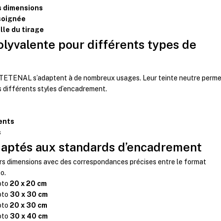
is dimensions
soignée
lle du tirage
olyvalente pour différents types de
 TETENAL s’adaptent à de nombreux usages. Leur teinte neutre perm
s différents styles d’encadrement.
s
ents
s
daptés aux standards d’encadrement
s dimensions avec des correspondances précises entre le format
o.
oto
20 x 20 cm
oto
30 x 30 cm
oto
20 x 30 cm
oto
30 x 40 cm