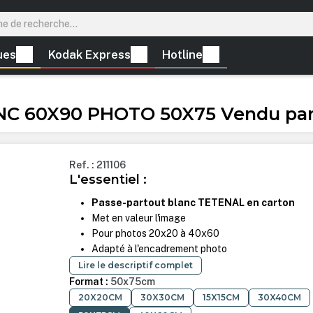
ues
Kodak Express
Hotline
C 60X90 PHOTO 50X75 Vendu par
Ref. : 211106
L'essentiel :
Passe-partout blanc TETENAL en carton
Met en valeur l'image
Pour photos 20x20 à 40x60
Adapté à l'encadrement photo
Lire le descriptif complet
Format :
50x75cm
20X20CM
30X30CM
15X15CM
30X40CM