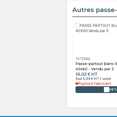
Autres passe
Ignorer la galerie de produ
NAL
211100
TETENAL
e partout blanc 40x60 pour photo
Passe-partout blanc 
 - Vendu par 3
40x60 - Vendu par 3
3 €
HT
16,02 €
HT
,51 €
HT
l' unité
Soit 5,34 €
HT
l' unité
tock
Rupture fabricant
AJOUTER AU PANIER
DÉT