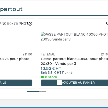
-partout
its
211101
TETENAL
2111
50x75 pour photo
Passe-partout blanc 40x60 pour phot
20x30 - Vendu par 3
10,53 €
HT
Soit 3,51 €
HT
l' unité
En stock
AILS
AJOUTER AU PANIER