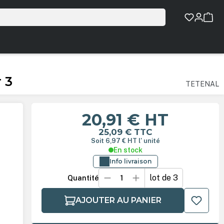
 3
TETENAL
20,91 €
HT
25,09 €
TTC
Soit 6,97 €
HT
l' unité
En stock
Info livraison
lot de 3
Quantité
AJOUTER AU PANIER