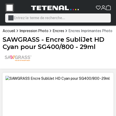
tenu principal
Accueil
Impression Photo
Encres
Encres Imprimantes Photo P
SAWGRASS - Encre SubliJet HD
Cyan pour SG400/800 - 29ml
Ignorer la galerie d'images