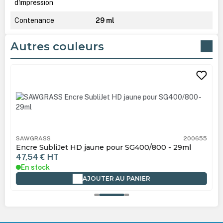
d'impression
Contenance
29 ml
Autres couleurs
Ignorer la galerie de produits
SAWGRASS
200655
Encre SubliJet HD jaune pour SG400/800 - 29ml
47,54 €
HT
En stock
AJOUTER AU PANIER