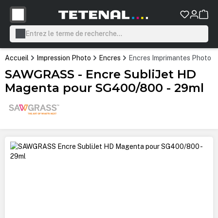
tenu principal
Accueil
Impression Photo
Encres
Encres Imprimantes Photo P
SAWGRASS - Encre SubliJet HD
Magenta pour SG400/800 - 29ml
Ignorer la galerie d'images