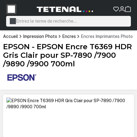
tenu principal
Accueil
Impression Photo
Encres
Encres Imprimantes Photo P
EPSON - EPSON Encre T6369 HDR
Gris Clair pour SP-7890 /7900
/9890 /9900 700ml
Ignorer la galerie d'images