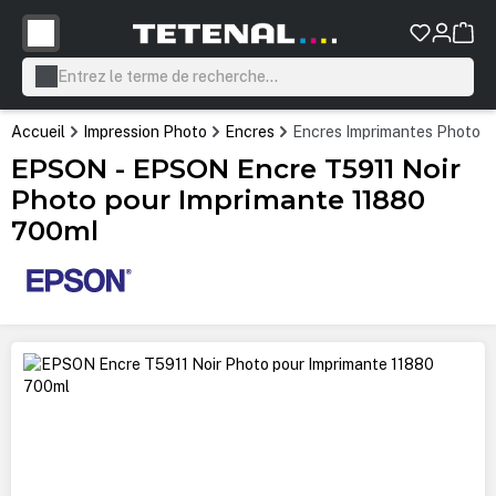
tenu principal
Accueil
Impression Photo
Encres
Encres Imprimantes Photo P
EPSON - EPSON Encre T5911 Noir
Photo pour Imprimante 11880
700ml
Ignorer la galerie d'images