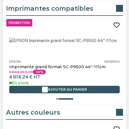
Imprimantes compatibles
Ignorer la galerie de produits
PROMOTION
EPSON
N139500
Imprimante grand format SC-P9500 44''-111cm
5 864,25 €
HT
-16%
4 914,24 €
HT
En stock
AJOUTER AU PANIER
Autres couleurs
Ignorer la galerie de produits