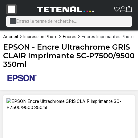
tenu principal
Accueil
Impression Photo
Encres
Encres Imprimantes Photo P
EPSON - Encre Ultrachrome GRIS
CLAIR Imprimante SC-P7500/9500
350ml
Ignorer la galerie d'images