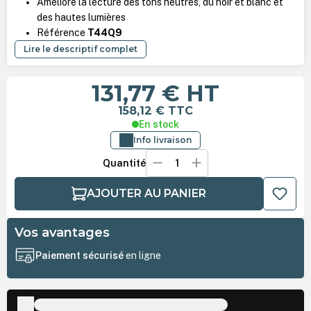
Améliore la lecture des tons neutres, du noir et blanc et
des hautes lumières
Référence
T44Q9
Lire le descriptif complet
131,77 €
HT
158,12 €
TTC
En stock
Info livraison
Quantité
AJOUTER AU PANIER
Vos avantages
Paiement sécurisé
en ligne