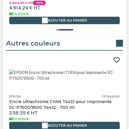
5 864,25 €
HT
-16%
4 914,24 €
HT
En stock
AJOUTER AU PANIER
Autres couleurs
Ignorer la galerie de produits
EPSON
13T44J240
Encre Ultrachrome CYAN T44J2 pour Imprimante
SC-P7500/9500 T44J2 - 700 ml
238,35 €
HT
En stock
AJOUTER AU PANIER