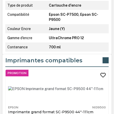
Type de produit
Cartouche d'encre
Compatibilité
Epson SC-P7500, Epson SC-
P9500
Couleur Encre
Jaune (Y)
Gamme d'encre
UltraChrome PRO 12
Contenance
700 ml
Imprimantes compatibles
Ignorer la galerie de produits
PROMOTION
EPSON
N139500
Imprimante grand format SC-P9500 44''-111cm