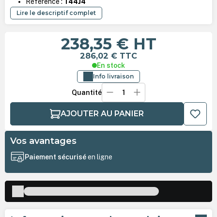
Référence :
T44J4
Lire le descriptif complet
238,35 €
HT
286,02 €
TTC
En stock
Info livraison
Quantité
AJOUTER AU PANIER
Vos avantages
Paiement sécurisé
en ligne