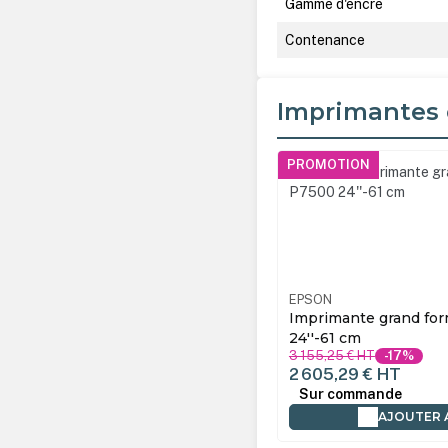
Gamme d'encre
Contenance
Imprimantes 
Ignorer la galerie de produ
PROMOTION
EPSON
Imprimante grand fo
24''-61 cm
3 155,25 €
HT
-17%
2 605,29 €
HT
Sur commande
AJOUTER 