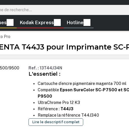
ues
Kodak Express
Hotline
to Pro
ENTA T44J3 pour Imprimante SC-
Ref. : 13T44J34N
L'essentiel :
Cartouche d’encre pigmentaire magenta 700 ml
Compatible
Epson SureColor SC-P7500 et SC
P9500
UltraChrome Pro 12 K3
Référence :
T44J3
Remplace la référence T44J340
Lire le descriptif complet