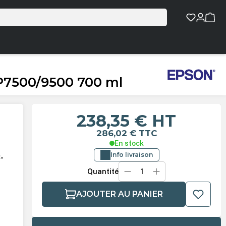
P7500/9500 700 ml
238,35 €
HT
286,02 €
TTC
En stock
Info livraison
-
Quantité
AJOUTER AU PANIER