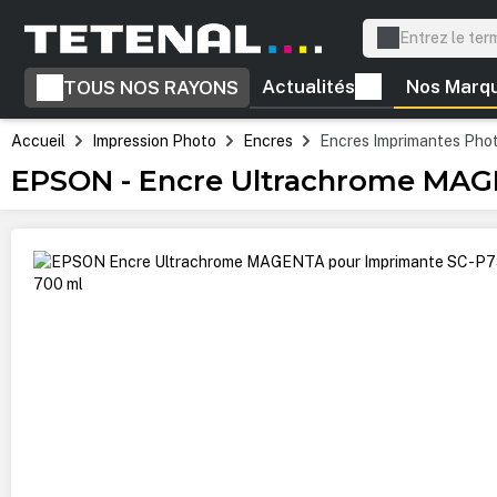
recherche
Passer à la navigation principale
Actualités
Nos Marq
TOUS NOS RAYONS
Accueil
Impression Photo
Encres
Encres Imprimantes Pho
EPSON - Encre Ultrachrome MAG
Ignorer la galerie d'images