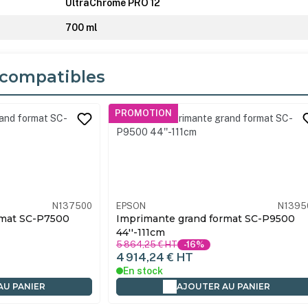
UltraChrome PRO 12
700 ml
compatibles
its
PROMOTION
N137500
EPSON
N1395
rmat SC-P7500
Imprimante grand format SC-P9500
44''-111cm
5 864,25 €
HT
-16%
4 914,24 €
HT
En stock
AU PANIER
AJOUTER AU PANIER