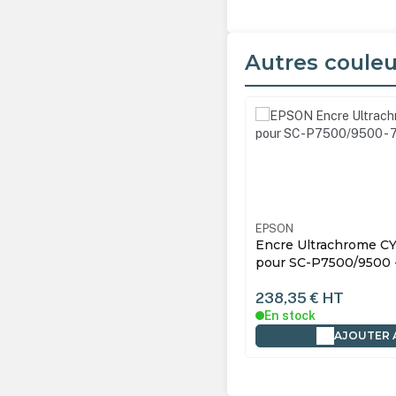
Autres couleu
Ignorer la galerie de produ
N
13T44J540
EPSON
e Ultrachrome CYAN CLAIR T44J5
Encre Ultrachrome C
 SC-P7500/9500 - 700 ml
Imprimante SC-P7500
700 ml
35 €
HT
238,35 €
HT
tock
En stock
AJOUTER AU PANIER
AJOUTER 