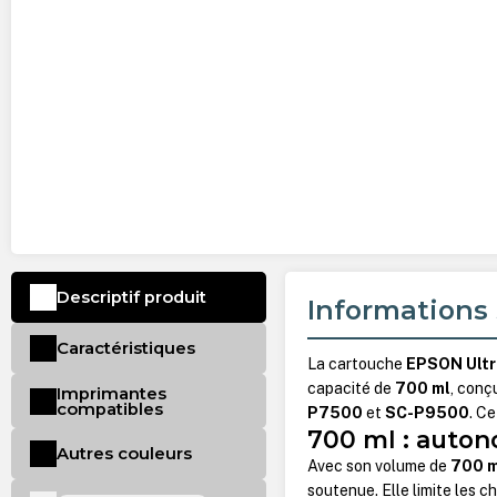
Descriptif produit
Informations 
Caractéristiques
La cartouche
EPSON Ultr
capacité de
700 ml
, conç
Imprimantes
compatibles
P7500
et
SC-P9500
. C
700 ml : auton
Autres couleurs
Avec son volume de
700 m
soutenue. Elle limite les 