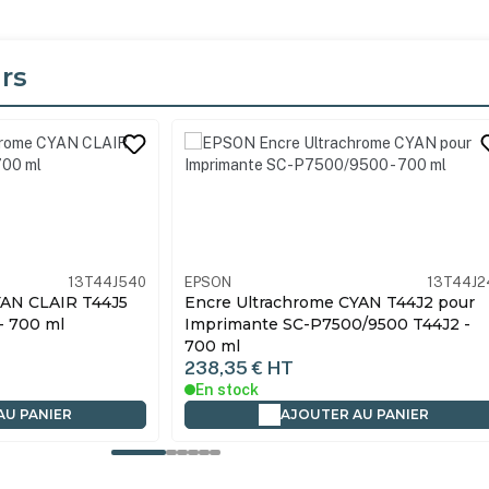
rs
its
13T44J240
EPSON
13T44J9
YAN T44J2 pour
Encre Ultrachrome GRIS CLAIR T44J9
/9500 T44J2 -
pour SC-P7500/9500 - 700 ml
238,35 €
HT
En stock
AU PANIER
AJOUTER AU PANIER