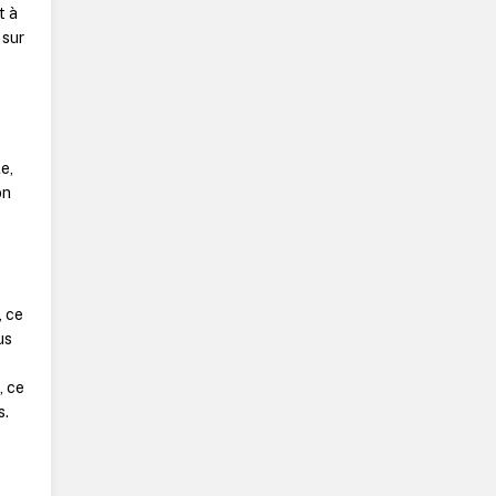
t à
 sur
e,
on
, ce
us
h
, ce
s.