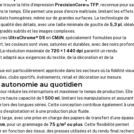
 trouve la tête d’impression
PrecisionCore™ TFP
, reconnue pour sa
ans le temps. Elle permet une pose d’encre maîtrisée, limitant les effets
plats homogènes, même sur de grandes surfaces. La technologie de
 qualité des détails, avec une taille minimale de goutte de
5,3 pl
, idéal
égradés subtils et les images complexes.
ncres
UltraChrome® DS
en
CMJN
, spécialement formulées pour la
t, les couleurs sont vives, saturées et durables, avec des noirs profon
 La résolution maximale de
720 × 1 440 dpi
garantit un rendu
 adapté aux exigences du textile, de la décoration et de la
ue est particulièrement appréciée dans les secteurs où la fidélité visu
iles, clubs sportifs, événements, retail et décoration sur mesure.
t autonomie au quotidien
r réduire les interruptions et maximiser le temps de production. Elle
ncre haute capacité de
1 500 ml
, limitant les manipulations et assurant
 lors des longues séries. Cette conception contribue également à un
s d’exploitation et à une production plus fluide.
t large, avec une prise en charge des papiers de transfert d’une épais
 mm
, pour un grammage de
75 g/m² ou plus
. Cette flexibilité permet
r en fonction des tissus, des presses utilisées et du rendu final recher