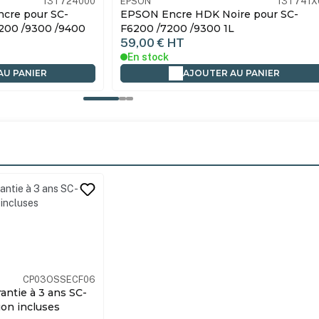
13T741X00
EPSON
13T7412
re pour SC-
EPSON Encre Ultrachrome Cyan pour
L
SC-F6200 /7200 /9300 1L
59,00 €
HT
En stock
AU PANIER
AJOUTER AU PANIER
its
CP03OSSECF06
ntie à 3 ans SC-
on incluses