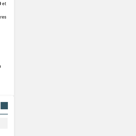
0
et
tres
à