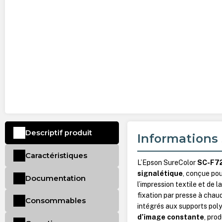
Descriptif produit
Informations 
Caractéristiques
L’Epson SureColor
SC-F7
signalétique
, conçue pou
Documentation
l’impression textile et de 
fixation par presse à chau
Consommables
intégrés aux supports poly
d’image constante
, prod