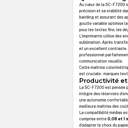
Au cœur de la SC-F7200 se
précision et sa stabilité d
banding et assurant des a
goutte variable optimise la
pour les textes fins, les d
L’imprimante utilise des e
sublimation. Après transfer
et un excellent contraste.
professionnel parfaitement
communication visuelle.
Cette maîtrise colorimétriq
est cruciale : marques text
Productivité e
La SC-F7200 est pensée pou
intègre des réservoirs d’e
une autonomie confortable
meilleure maîtrise des coût
La compatibilité médias es
comprise entre
0,08 et 1
d’adapter le choix du papie