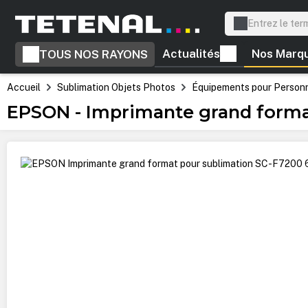
recherche
Passer à la navigation principale
Actualités
Nos Marq
TOUS NOS RAYONS
Accueil
Sublimation Objets Photos
Équipements pour Personna
EPSON - Imprimante grand format
Ignorer la galerie d'images