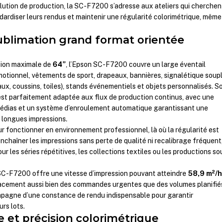
ution de production, la SC-F7200 s’adresse aux ateliers qui cherchen
ndardiser leurs rendus et maintenir une régularité colorimétrique, même
ublimation grand format orientée
sion maximale de
64”
, l’Epson SC-F7200 couvre un large éventail
omotionnel, vêtements de sport, drapeaux, bannières, signalétique soupl
aux, coussins, toiles), stands événementiels et objets personnalisés. S
st parfaitement adaptée aux flux de production continus, avec une
médias et un système d’enroulement automatique garantissant une
s longues impressions.
 fonctionner en environnement professionnel, là où la régularité est
enchaîner les impressions sans perte de qualité ni recalibrage fréquent
pour les séries répétitives, les collections textiles ou les productions so
SC-F7200 offre une vitesse d’impression pouvant atteindre
58,9 m²/
icacement aussi bien des commandes urgentes que des volumes planifié
mpagne d’une constance de rendu indispensable pour garantir
rs lots.
e et précision colorimétrique