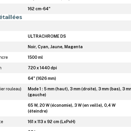
162 cm-64"
étaillées
ULTRACHROME DS
Noir, Cyan, Jaune, Magenta
encre
1500 ml
n
720 x 1440 dpi
64" (1626 mm)
ier rouleau)
Mode 1 : 5 mm (haut), 3 mm (droite), 3 mm (bas), 3 m
(gauche)
65 W, 20 W (économie), 3 W (en veille), 0,4 W
(éteindre)
te
161 x 113 x 92 cm (LxPxH)