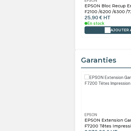
N
13T724000
EPSON
N Bloc Recup Encre pour SC-
EPSON Encre HDK Noi
0 /6200 /6300 /7200 /9300 /9400
F6200 /7200 /9300 1
0 €
HT
59,00 €
HT
tock
En stock
AJOUTER AU PANIER
AJOUTER 
Garanties
Ignorer la galerie de produ
EPSON
EPSON Extension Gara
F7200 Têtes Impressi