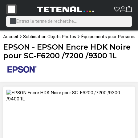
tenu principal
Accueil
Sublimation Objets Photos
Équipements pour Personnali
EPSON - EPSON Encre HDK Noire
pour SC-F6200 /7200 /9300 1L
Ignorer la galerie d'images