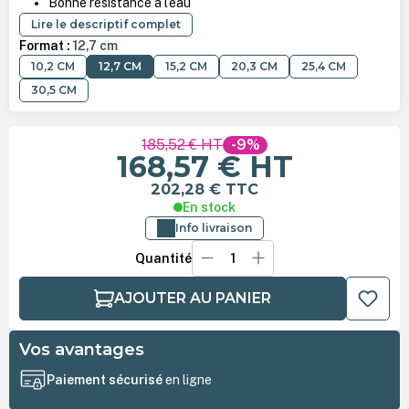
Bonne résistance à l’eau
Lire le descriptif complet
Format :
12,7 cm
10,2 CM
12,7 CM
15,2 CM
20,3 CM
25,4 CM
30,5 CM
185,52 €
HT
-9%
168,57 €
HT
202,28 €
TTC
En stock
Info livraison
Quantité
AJOUTER AU PANIER
Vos avantages
Paiement sécurisé
en ligne