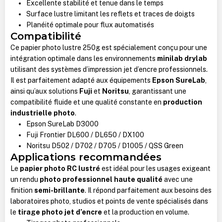
Excellente stabilité et tenue dans le temps
Surface lustre limitant les reflets et traces de doigts
Planéité optimale pour flux automatisés
Compatibilité
Ce papier photo lustre 250g est spécialement conçu pour une
intégration optimale dans les environnements
minilab drylab
utilisant des systèmes d’impression jet d’encre professionnels.
Il est parfaitement adapté aux équipements
Epson SureLab
,
ainsi qu’aux solutions
Fuji
et
Noritsu
, garantissant une
compatibilité fluide et une qualité constante en
production
industrielle photo
.
Epson SureLab D3000
Fuji Frontier DL600 / DL650 / DX100
Noritsu D502 / D702 / D705 / D1005 / QSS Green
Applications recommandées
Le
papier photo RC lustré
est idéal pour les usages exigeant
un rendu
photo professionnel haute qualité
avec une
finition
semi-brillante
. Il répond parfaitement aux besoins des
laboratoires photo, studios et points de vente spécialisés dans
le
tirage photo jet d’encre
et la production en volume.