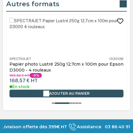
Autres formats
Ignorer la galerie de produits
SPECTRAJET
133013B
Papier photo Lustré 250g 12,7cm x 100m pour Epson
D3000 - 4 rouleaux
185,52 €
HT
-9%
168,57 €
HT
En stock
AJOUTER AU PANIER
Livraison offerte dès 399€ HT
Assistance 03 86 40 91 