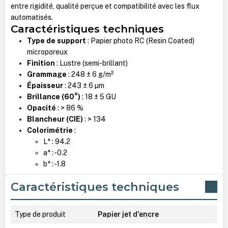
entre rigidité, qualité perçue et compatibilité avec les flux
automatisés.
Caractéristiques techniques
Type de support
: Papier photo RC (Resin Coated)
microporeux
Finition
: Lustre (semi-brillant)
Grammage
: 248 ± 6 g/m²
Épaisseur
: 243 ± 6 µm
Brillance (60°)
: 18 ± 5 GU
Opacité
: > 86 %
Blancheur (CIE)
: > 134
Colorimétrie
:
L* : 94.2
a* : -0.2
b* : -1.8
Caractéristiques techniques
Type de produit
Papier jet d'encre