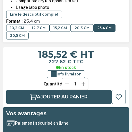
Compatible dry lab Epson D3000
Usage labo photo
Lire le descriptif complet
Format :
25,4 cm
10,2 CM
12,7 CM
15,2 CM
20,3 CM
25,4 CM
30,5 CM
185,52 €
HT
222,62 €
TTC
En stock
Info livraison
Quantité
AJOUTER AU PANIER
Vos avantages
Paiement sécurisé
en ligne