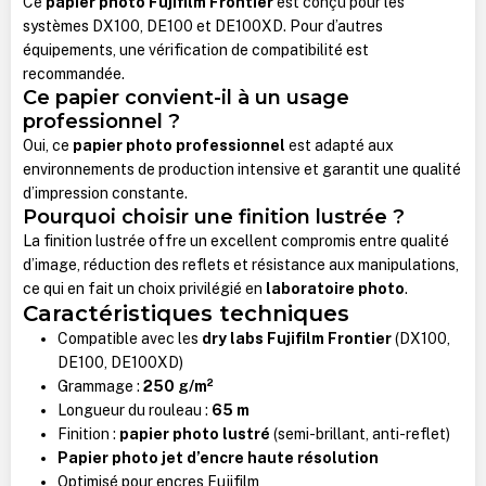
Ce
papier photo Fujifilm Frontier
est conçu pour les
systèmes DX100, DE100 et DE100XD. Pour d’autres
équipements, une vérification de compatibilité est
recommandée.
Ce papier convient-il à un usage
professionnel ?
Oui, ce
papier photo professionnel
est adapté aux
environnements de production intensive et garantit une qualité
d’impression constante.
Pourquoi choisir une finition lustrée ?
La finition lustrée offre un excellent compromis entre qualité
d’image, réduction des reflets et résistance aux manipulations,
ce qui en fait un choix privilégié en
laboratoire photo
.
Caractéristiques techniques
Compatible avec les
dry labs Fujifilm Frontier
(DX100,
DE100, DE100XD)
Grammage :
250 g/m²
Longueur du rouleau :
65 m
Finition :
papier photo lustré
(semi-brillant, anti-reflet)
Papier photo jet d’encre haute résolution
Optimisé pour encres Fujifilm