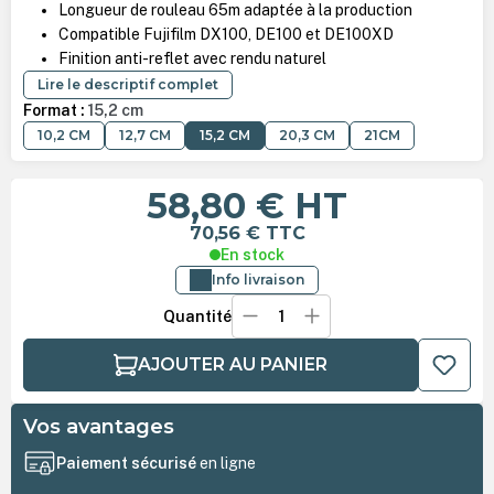
Longueur de rouleau 65m adaptée à la production
Compatible Fujifilm DX100, DE100 et DE100XD
Finition anti-reflet avec rendu naturel
Lire le descriptif complet
Format :
15,2 cm
10,2 CM
12,7 CM
15,2 CM
20,3 CM
21CM
58,80 €
HT
70,56 €
TTC
En stock
Info livraison
Quantité
AJOUTER AU PANIER
Vos avantages
Paiement sécurisé
en ligne