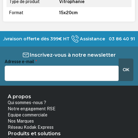
Type de produit
Vitrophanie
Format
15x20cm
Livraison offerte dès 399€ HT
Assistance 03 86 40 91 
Inscrivez-vous à notre newsletter
Adresse e-mail
*
OK
A propos
Qui sommes-nous ?
Notre engagement RSE
Equipe commerciale
Nos Marques
Réseau Kodak Express
Produits et solutions