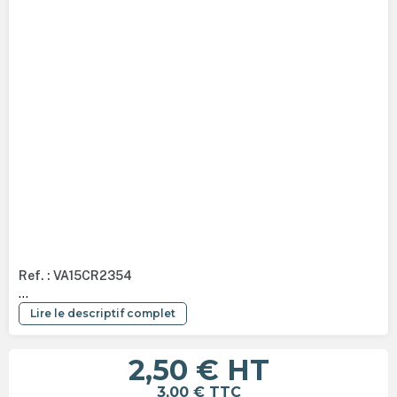
Ref. : VA15CR2354
...
Lire le descriptif complet
2,50 €
HT
3,00 €
TTC