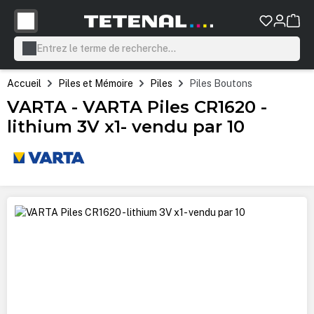
tenu principal
Accueil
Piles et Mémoire
Piles
Piles Boutons
VARTA - VARTA Piles CR1620 -
lithium 3V x1- vendu par 10
Ignorer la galerie d'images