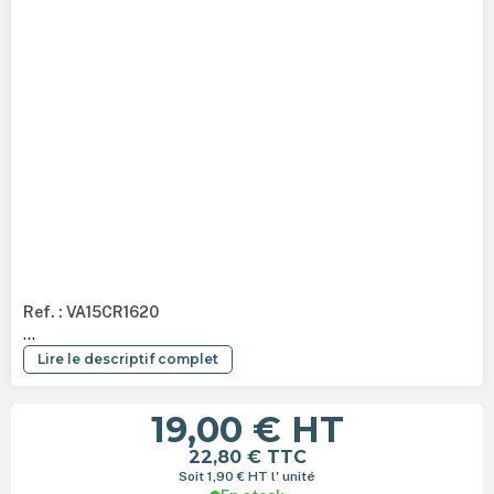
Ref. : VA15CR1620
...
Lire le descriptif complet
19,00 €
HT
22,80 €
TTC
Soit 1,90 €
HT
l' unité