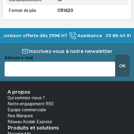
Format de pile
CR1620
Livraison offerte dès 399€ HT
Assistance 03 86 40 91 
Inscrivez-vous à notre newsletter
Adresse e-mail
*
OK
A propos
Qui sommes-nous ?
Notre engagement RSE
Equipe commerciale
Nos Marques
Réseau Kodak Express
Produits et solutions
Nouveautés