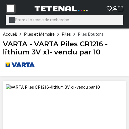
tenu principal
Accueil
Piles et Mémoire
Piles
Piles Boutons
VARTA - VARTA Piles CR1216 -
lithium 3V x1- vendu par 10
Ignorer la galerie d'images