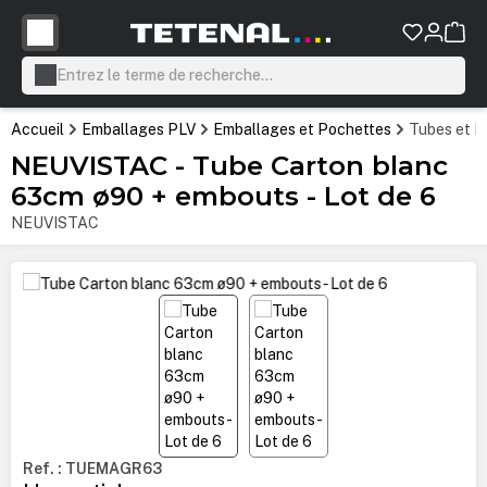
tenu principal
Accueil
Emballages PLV
Emballages et Pochettes
Tubes et E
NEUVISTAC - Tube Carton blanc
63cm ø90 + embouts - Lot de 6
NEUVISTAC
Ignorer la galerie d'images
Ref. : TUEMAGR63