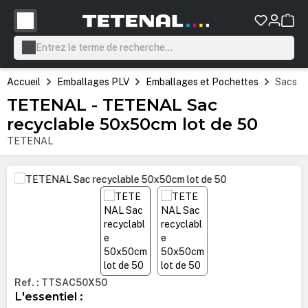
tenu principal
Accueil
Emballages PLV
Emballages et Pochettes
Sacs
TETENAL - TETENAL Sac
recyclable 50x50cm lot de 50
TETENAL
Ignorer la galerie d'images
Ref. : TTSAC50X50
L'essentiel :