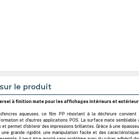
sur le produit
rsel à finition mate pour les affichages intérieurs et extérieu
'encres aqueuses, ce film PP résistant à la déchirure convient 
formation et d'autres applications POS. La surface mate semblable 
 et permet d'obtenir des impressions brillantes. Grâce à une épaisseu
 une grande rigidité, une manipulation facile et des caractéristique
 exemple, il peut être monté sans problème avec du ruban adhésif do