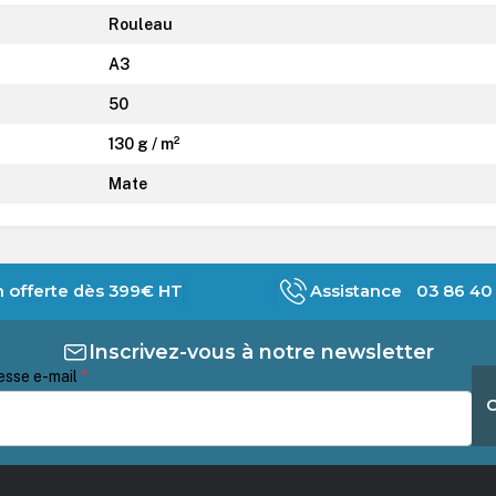
Rouleau
A3
50
130 g / m²
Mate
n offerte dès 399€ HT
Assistance 03 86 40 
Inscrivez-vous à notre newsletter
esse e-mail
*