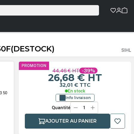
 50F(DESTOCK)
SIHL
PROMOTION
44,46 €
HT
-39%
26,68 €
HT
32,01 €
TTC
En stock
A3 50
Info livraison
Quantité
AJOUTER AU PANIER