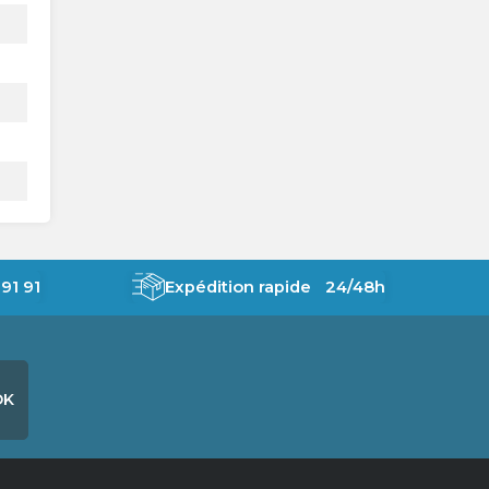
91 91
Expédition rapide 24/48h
OK