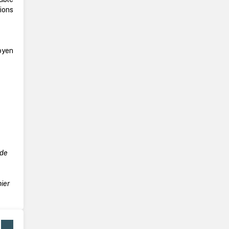
ions
oyen
 de
ier