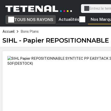
recherche
Passer à la navigation principale
Actualités
Nos Marq
TOUS NOS RAYONS
Accueil
Bons Plans
SIHL - Papier REPOSITIONNABLE
Ignorer la galerie d'images