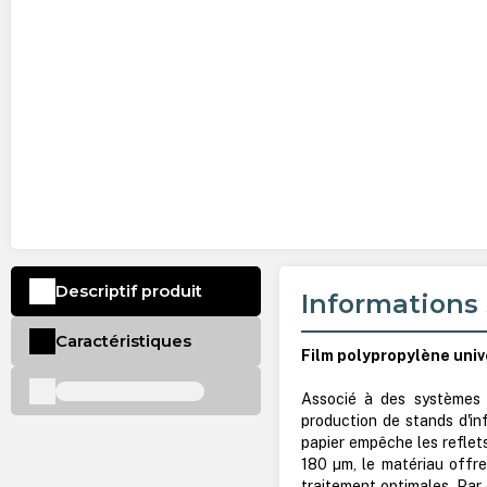
Descriptif produit
Informations 
Caractéristiques
Film polypropylène unive
Associé à des systèmes d
production de stands d'in
papier empêche les reflets
180 µm, le matériau offre
traitement optimales. Par