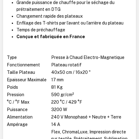
Grande puissance de chauffe pour le séchage du
prétraitement en DTG
Changement rapide des plateaux
Enfilage des T-shirts par l’avant ou l’arrière du plateau
Temps de préchauffage
Conçue et fabriquée en France
Type
Presse à Chaud Electro-Magnetique
Fonctionnement
Plateau rotatif
Taille Plateau
40x50 cm / 16x20 "
Epaisseur Maximale
17 mm
Poids
81 Kg
Pression
590 gr/cm²
°C / °F Max
220 °C / 429 °F
Puissance
3200 W
Alimentation
240 V Monophasé + Neutre + Terre
Ampérage
14 A
Flex, ChromaLuxe, Impression directe
sur textile, Prétraitement, Sublimation