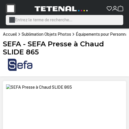
tenu principal
Accueil
Sublimation Objets Photos
Équipements pour Personnali
SEFA - SEFA Presse à Chaud
SLIDE 865
Ignorer la galerie d'images