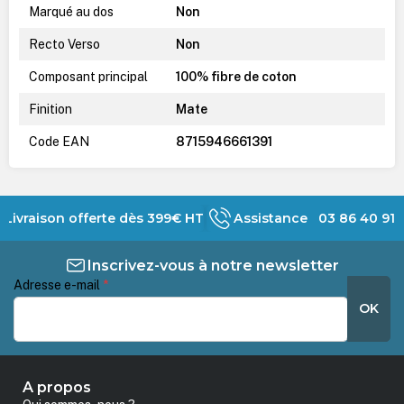
Marqué au dos
Non
Recto Verso
Non
Composant principal
100% fibre de coton
Finition
Mate
Code EAN
8715946661391
Livraison offerte dès 399€ HT
Assistance 03 86 40 91 
Inscrivez-vous à notre newsletter
Adresse e-mail
*
OK
A propos