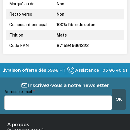
Marqué au dos
Non
Recto Verso
Non
Composant principal
100% fibre de coton
Finition
Mate
Code EAN
8715946661322
Livraison offerte dès 399€ HT
Assistance 03 86 40 91 
Inscrivez-vous à notre newsletter
Adresse e-mail
*
OK
A propos