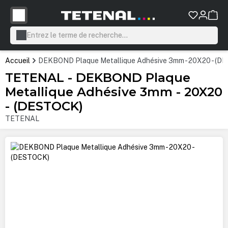
tenu principal
Accueil
DEKBOND Plaque Metallique Adhésive 3mm - 20X20 - (D
TETENAL - DEKBOND Plaque
Metallique Adhésive 3mm - 20X20
- (DESTOCK)
TETENAL
Ignorer la galerie d'images