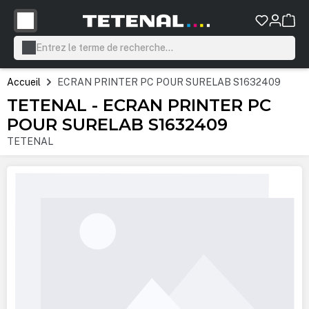
tenu principal
Accueil
ECRAN PRINTER PC POUR SURELAB S1632409
TETENAL - ECRAN PRINTER PC
POUR SURELAB S1632409
TETENAL
Ignorer la galerie d'images