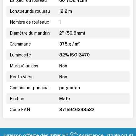
Largeur du rouleau
60' (152,4cm)
Longueur du rouleau
12,2 m
Nombre de rouleaux
1
Diamètre du mandrin
2'' (50,8mm)
Grammage
375 g / m²
Luminosité
82% ISO 2470
Marqué au dos
Non
Recto Verso
Non
Composant principal
polycoton
Finition
Mate
Code EAN
8715946398532
Livraison offerte dès 399€ HT
Assistance 03 86 40 91 